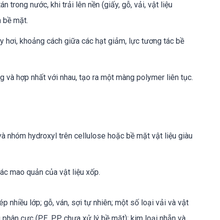
trong nước, khi trải lên nền (giấy, gỗ, vải, vật liệu
 bề mặt.
y hơi, khoảng cách giữa các hạt giảm, lực tương tác bề
g và hợp nhất với nhau, tạo ra một màng polymer liên tục.
 nhóm hydroxyl trên cellulose hoặc bề mặt vật liệu giàu
các mao quản của vật liệu xốp.
ép nhiều lớp; gỗ, ván, sợi tự nhiên; một số loại vải và vật
 phân cực (PE, PP chưa xử lý bề mặt); kim loại nhẵn và