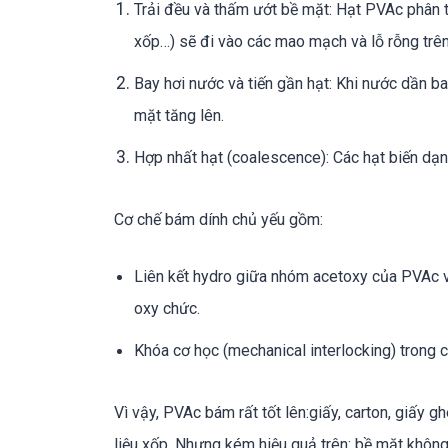
Trải đều và thấm ướt bề mặt: Hạt PVAc phân tán 
xốp…) sẽ đi vào các mao mạch và lỗ rỗng trên
Bay hơi nước và tiến gần hạt: Khi nước dần ba
mặt tăng lên.
Hợp nhất hạt (coalescence): Các hạt biến dạn
Cơ chế bám dính chủ yếu gồm:
Liên kết hydro giữa nhóm acetoxy của PVAc và
oxy chức.
Khóa cơ học (mechanical interlocking) trong 
Vì vậy, PVAc bám rất tốt lên:giấy, carton, giấy gh
liệu xốp. Nhưng kém hiệu quả trên: bề mặt không