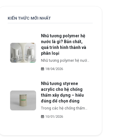
KIẾN THỨC MỚI NHẤT
Nhũ tương polymer hệ
nước là gì? Bản chất,
quá trình hình thành và
phân loại
Nhũ tương polymer hệ nước
là một hệ phân tán trong đó
18/04/2026
các hạt polymer không tan
trong nước được hình thành
Nhũ tương styrene
và tồn tại ổn định trong môi
acrylic cho hệ chống
trường nước.
thấm xây dựng – hiểu
đúng để chọn đúng
Trong các hệ chống thấm
gốc nước hiện nay, đặc biệt
10/01/2026
là chống thấm gốc xi măng
(cementitious), nhũ tương
styrene acrylic (SA) là một