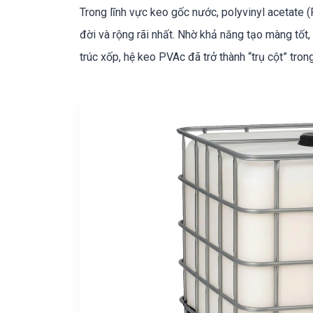
Trong lĩnh vực keo gốc nước, polyvinyl acetate
đời và rộng rãi nhất. Nhờ khả năng tạo màng tốt,
trúc xốp, hệ keo PVAc đã trở thành “trụ cột” tro